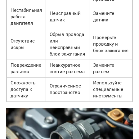
Нестабильная
Неисправный
Замените
работа
датчик
датчик
двигателя
Обрыв провода
Проверьте
Отсутствие
или
проводку и
искры
неисправный
блок зажигания
блок зажигания
Повреждение
Неаккуратное
Замените
разъема
снятие разъема
разъем
Сложность
Используйте
Ограниченное
доступа к
специальные
пространство
датчику
инструменты