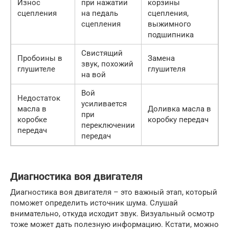
Износ
при нажатии
корзины
сцепления
на педаль
сцепления,
сцепления
выжимного
подшипника
Свистящий
Пробоины в
Замена
звук, похожий
глушителе
глушителя
на вой
Вой
Недостаток
усиливается
масла в
Доливка масла в
при
коробке
коробку передач
переключении
передач
передач
Диагностика воя двигателя
Диагностика воя двигателя – это важный этап, который
поможет определить источник шума. Слушай
внимательно, откуда исходит звук. Визуальный осмотр
тоже может дать полезную информацию. Кстати, можно