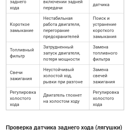
заднего
включении задней
датчика
хода
передачи
Нестабильная
Поиск и
Короткое
работа двигателя,
устранение
замыкание
перегорание
короткого
предохранителей
замыкания
Затрудненный
Замена
Топливный
запуск двигателя,
топливного
фильтр
потеря мощности
фильтра
Неустойчивый
Замена
Свечи
холостой ход,
свечей
зажигания
рывки при разгоне
зажигания
Регулировка
Регулировка
Двигатель глохнет
холостого
холостого
на холостом ходу
хода
хода
Проверка датчика заднего хода (лягушки)