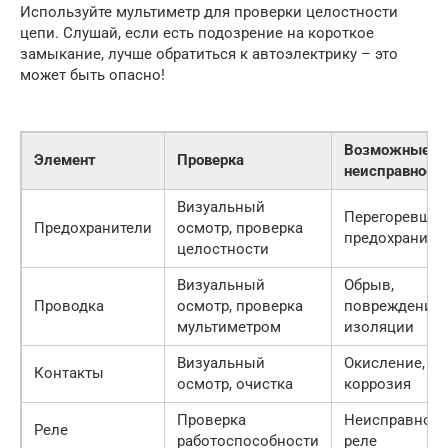
Используйте мультиметр для проверки целостности
цепи. Слушай, если есть подозрение на короткое
замыкание, лучше обратиться к автоэлектрику – это
может быть опасно!
Возможные
Элемент
Проверка
неисправност
Визуальный
Перегоревши
Предохранители
осмотр, проверка
предохраните
целостности
Визуальный
Обрыв,
Проводка
осмотр, проверка
повреждение
мультиметром
изоляции
Визуальный
Окисление,
Контакты
осмотр, очистка
коррозия
Проверка
Неисправное
Реле
работоспособности
реле