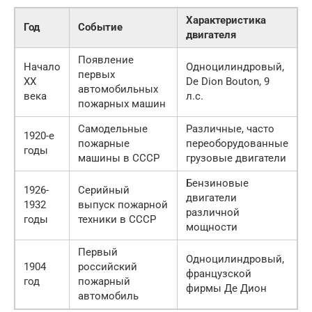
Характеристика
Год
Событие
двигателя
Появление
Начало
Одноцилиндровый,
первых
XX
De Dion Bouton, 9
автомобильных
века
л.с.
пожарных машин
Самодельные
Различные, часто
1920-е
пожарные
переоборудованные
годы
машины в СССР
грузовые двигатели
Бензиновые
1926-
Серийный
двигатели
1932
выпуск пожарной
различной
годы
техники в СССР
мощности
Первый
Одноцилиндровый,
1904
российский
французской
год
пожарный
фирмы Де Дион
автомобиль