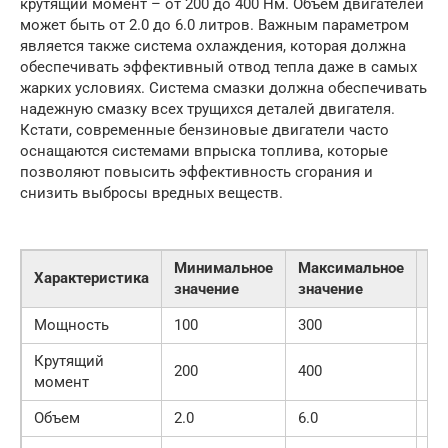
крутящий момент – от 200 до 400 Нм. Объем двигателей
может быть от 2.0 до 6.0 литров. Важным параметром
является также система охлаждения, которая должна
обеспечивать эффективный отвод тепла даже в самых
жарких условиях. Система смазки должна обеспечивать
надежную смазку всех трущихся деталей двигателя.
Кстати, современные бензиновые двигатели часто
оснащаются системами впрыска топлива, которые
позволяют повысить эффективность сгорания и
снизить выбросы вредных веществ.
Минимальное
Максимальное
Ед
Характеристика
значение
значение
из
Мощность
100
300
л.с
Крутящий
200
400
Н
момент
Объем
2.0
6.0
л