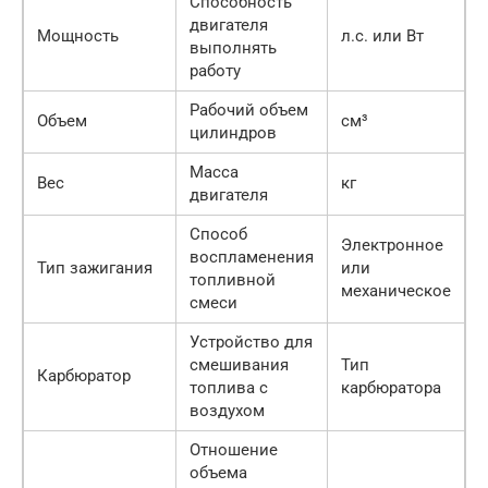
Способность
двигателя
Мощность
л.с. или Вт
выполнять
работу
Рабочий объем
Объем
см³
цилиндров
Масса
Вес
кг
двигателя
Способ
Электронное
воспламенения
Тип зажигания
или
топливной
механическое
смеси
Устройство для
смешивания
Тип
Карбюратор
топлива с
карбюратора
воздухом
Отношение
объема