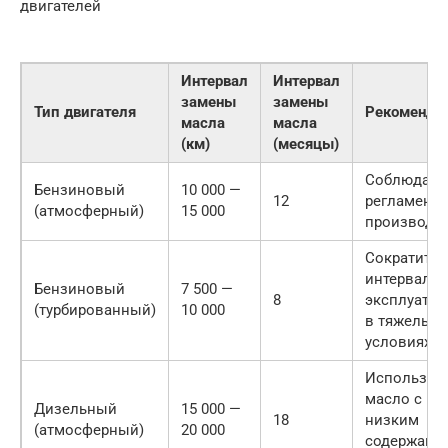
двигателей
Интервал
Интервал
замены
замены
Тип двигателя
Рекоменда
масла
масла
(км)
(месяцы)
Соблюдать
Бензиновый
10 000 —
12
регламент
(атмосферный)
15 000
производи
Сократить
интервал п
Бензиновый
7 500 —
8
эксплуатац
(турбированный)
10 000
в тяжелых
условиях
Использов
масло с
Дизельный
15 000 —
18
низким
(атмосферный)
20 000
содержани