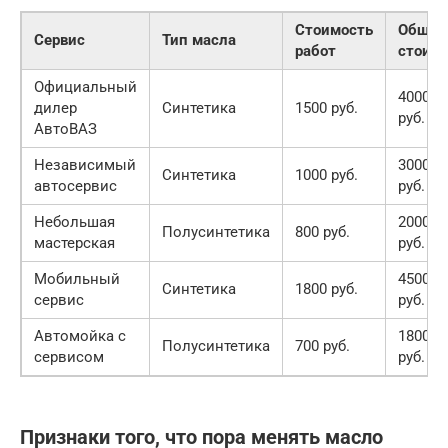
Стоимость
Общая
Сервис
Тип масла
работ
стоим
Официальный
4000-5
дилер
Синтетика
1500 руб.
руб.
АвтоВАЗ
Независимый
3000-4
Синтетика
1000 руб.
автосервис
руб.
Небольшая
2000-3
Полусинтетика
800 руб.
мастерская
руб.
Мобильный
4500-5
Синтетика
1800 руб.
сервис
руб.
Автомойка с
1800-2
Полусинтетика
700 руб.
сервисом
руб.
Признаки того, что пора менять масло