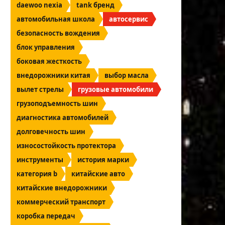
daewoo nexia
tank бренд
автомобильная школа
автосервис
безопасность вождения
блок управления
боковая жесткость
внедорожники китая
выбор масла
вылет стрелы
грузовые автомобили
грузоподъемность шин
диагностика автомобилей
долговечность шин
износостойкость протектора
инструменты
история марки
категория b
китайские авто
китайские внедорожники
коммерческий транспорт
коробка передач