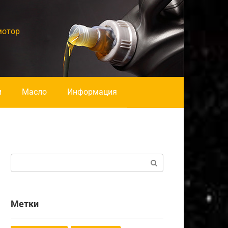
мотор
и
Масло
Информация
Поиск:
Метки