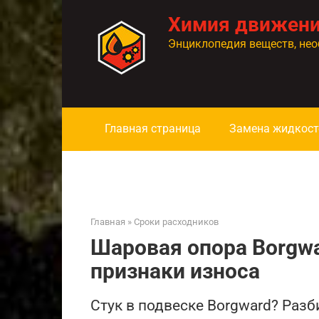
Перейти
Химия движен
к
контенту
Энциклопедия веществ, нео
Главная страница
Замена жидкост
Главная
»
Сроки расходников
Шаровая опора Borgwa
признаки износа
Стук в подвеске Borgward? Разб