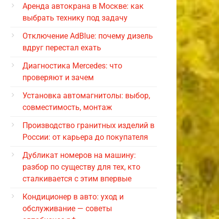
Аренда автокрана в Москве: как
выбрать технику под задачу
Отключение AdBlue: почему дизель
вдруг перестал ехать
Диагностика Mercedes: что
проверяют и зачем
Установка автомагнитолы: выбор,
совместимость, монтаж
Производство гранитных изделий в
России: от карьера до покупателя
Дубликат номеров на машину:
разбор по существу для тех, кто
сталкивается с этим впервые
Кондиционер в авто: уход и
обслуживание — советы