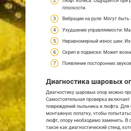
Люфт колеса: Ощущается при 
плоскости.
Вибрации на руле: Могут быть
Ухудшение управляемости: Ма
Неравномерный износ шин: Из-
Скрип в подвеске: Может возн
Появление посторонних звуков
Диагностика шаровых оп
Диагностику шаровых опор можно пров
Самостоятельная проверка включает 
повреждений пыльника и люфта. Для 
монтажную лопатку, чтобы попытатьс
люфт, опору необходимо заменить. В 
такое как диагностический стенд, ко