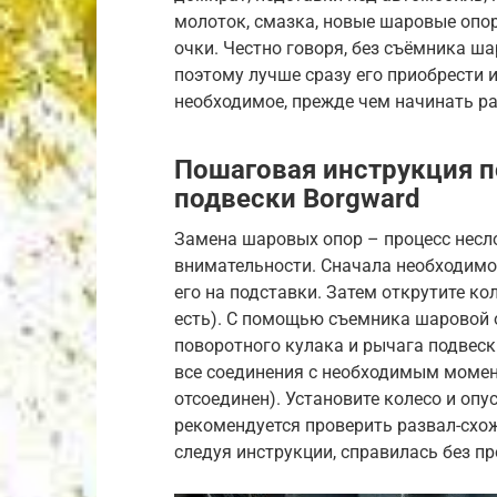
молоток, смазка, новые шаровые опор
очки. Честно говоря, без съёмника ш
поэтому лучше сразу его приобрести ил
необходимое, прежде чем начинать ра
Пошаговая инструкция п
подвески Borgward
Замена шаровых опор – процесс несл
внимательности. Сначала необходимо
его на подставки. Затем открутите кол
есть). С помощью съемника шаровой 
поворотного кулака и рычага подвеск
все соединения с необходимым момен
отсоединен). Установите колесо и оп
рекомендуется проверить развал-схож
следуя инструкции, справилась без п