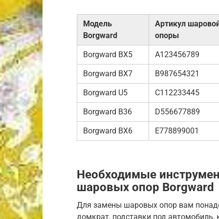
Модель
Артикул шарово
Borgward
опоры
Borgward BX5
A123456789
Borgward BX7
B987654321
Borgward U5
C112233445
Borgward B36
D556677889
Borgward BX6
E778899001
Необходимые инструмен
шаровых опор Borgward
Для замены шаровых опор вам понад
домкрат, подставки под автомобиль, 