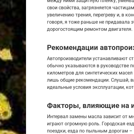
между ними защитную пленку, уменьша
свои свойства, загрязняется частицам
увеличению трения, перегреву и, в ко
говоря, я тоже раньше не придавала э
дорогостоящим ремонтом двигателя.
Рекомендации автопрои
Автопроизводители устанавливают ст
обычно указываются в руководстве по
километров для синтетических масел 
лишь общие рекомендации. Слушай, в
идеальные условия эксплуатации, кот
Факторы, влияющие на 
Интервал замены масла зависит от м
играют огромную роль. Городская ез
поездки, езда по пыльным дорогам – в