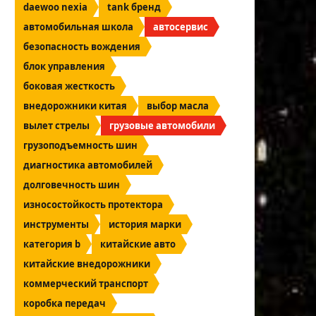
daewoo nexia
tank бренд
автомобильная школа
автосервис
безопасность вождения
блок управления
боковая жесткость
внедорожники китая
выбор масла
вылет стрелы
грузовые автомобили
грузоподъемность шин
диагностика автомобилей
долговечность шин
износостойкость протектора
инструменты
история марки
категория b
китайские авто
китайские внедорожники
коммерческий транспорт
коробка передач