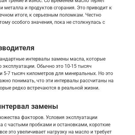
я трение и износ. Со временем масло теряет
и металла и продуктов сгорания. Это приводит к
нечном итоге, к серьезным поломкам. Честно
тому особого значения, пока не столкнулась с
зводителя
андартные интервалы замены масла, которые
 эксплуатации. Обычно это 10-15 тысяч
и 5-7 тысяч километров для минеральных. Но это
ажно понимать, что эти интервалы рассчитаны на
орые редко встречаются в реальной жизни.
интервал замены
ножества факторов. Условия эксплуатации
да с частыми пробками и остановками, короткие
се это увеличивает нагрузку на масло и требует