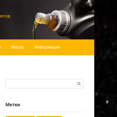
мотор
и
Масло
Информация
Поиск:
Метки