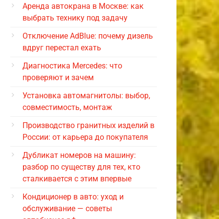
Аренда автокрана в Москве: как
выбрать технику под задачу
Отключение AdBlue: почему дизель
вдруг перестал ехать
Диагностика Mercedes: что
проверяют и зачем
Установка автомагнитолы: выбор,
совместимость, монтаж
Производство гранитных изделий в
России: от карьера до покупателя
Дубликат номеров на машину:
разбор по существу для тех, кто
сталкивается с этим впервые
Кондиционер в авто: уход и
обслуживание — советы