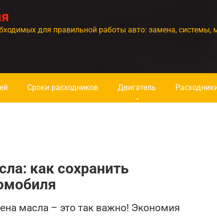
ия
бходимых для правильной работы авто: замена, системы, 
ей
Сроки расходников
Двигатель
Расходник
сла: как сохранить
томобиля
ена масла – это так важно! Экономия