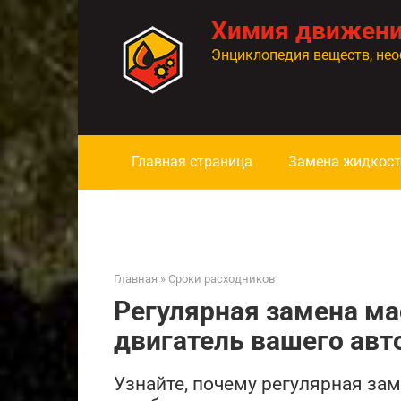
Перейти
Химия движен
к
контенту
Энциклопедия веществ, нео
Главная страница
Замена жидкост
Главная
»
Сроки расходников
Регулярная замена ма
двигатель вашего ав
Узнайте, почему регулярная зам