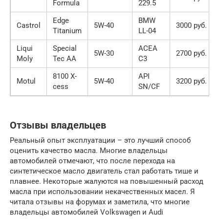
Formula
229.5
Edge
BMW
Castrol
5W-40
3000 руб.
Titanium
LL-04
Liqui
Special
ACEA
5W-30
2700 руб.
Moly
Tec AA
C3
8100 X-
API
Motul
5W-40
3200 руб.
cess
SN/CF
Отзывы владельцев
Реальный опыт эксплуатации – это лучший способ
оценить качество масла. Многие владельцы
автомобилей отмечают, что после перехода на
синтетическое масло двигатель стал работать тише и
плавнее. Некоторые жалуются на повышенный расход
масла при использовании некачественных масел. Я
читала отзывы на форумах и заметила, что многие
владельцы автомобилей Volkswagen и Audi