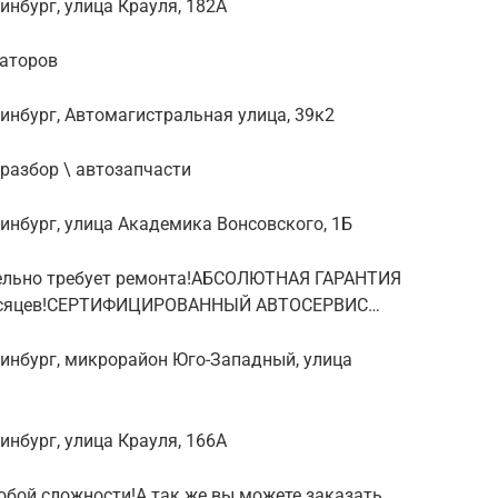
инбург, улица Крауля, 182А
раторов
ринбург, Автомагистральная улица, 39к2
оразбор \ автозапчасти
ринбург, улица Академика Вонсовского, 1Б
ительно требует ремонта!АБСОЛЮТНАЯ ГАРАНТИЯ
 месяцев!СЕРТИФИЦИРОВАННЫЙ АВТОСЕРВИС…
ринбург, микрорайон Юго-Западный, улица
инбург, улица Крауля, 166А
бой сложности!А так же вы можете заказать