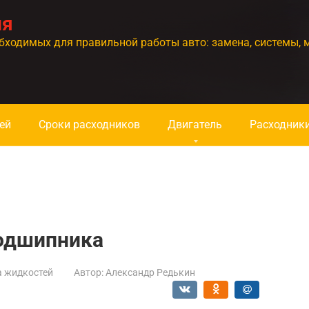
ия
бходимых для правильной работы авто: замена, системы, 
ей
Сроки расходников
Двигатель
Расходник
одшипника
а жидкостей
Автор:
Александр Редькин