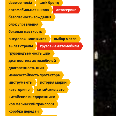
daewoo nexia
tank бренд
автомобильная школа
автосервис
безопасность вождения
блок управления
боковая жесткость
внедорожники китая
выбор масла
вылет стрелы
грузовые автомобили
грузоподъемность шин
диагностика автомобилей
долговечность шин
износостойкость протектора
инструменты
история марки
категория b
китайские авто
китайские внедорожники
коммерческий транспорт
коробка передач