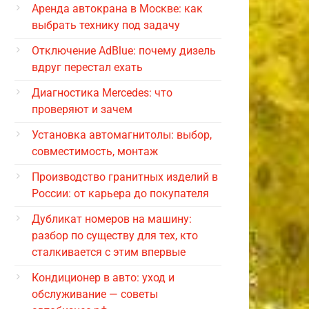
Аренда автокрана в Москве: как
выбрать технику под задачу
Отключение AdBlue: почему дизель
вдруг перестал ехать
Диагностика Mercedes: что
проверяют и зачем
Установка автомагнитолы: выбор,
совместимость, монтаж
Производство гранитных изделий в
России: от карьера до покупателя
Дубликат номеров на машину:
разбор по существу для тех, кто
сталкивается с этим впервые
Кондиционер в авто: уход и
обслуживание — советы