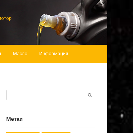
мотор
и
Масло
Информация
Поиск:
Метки