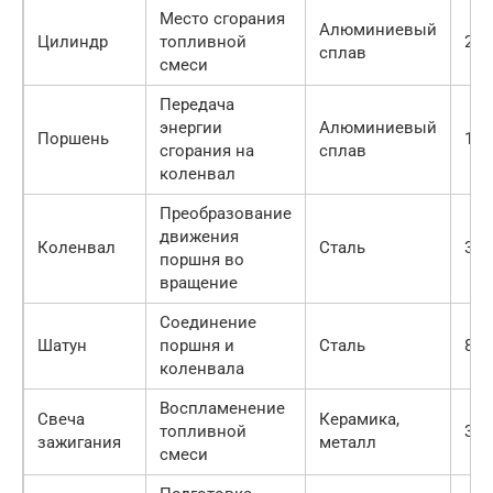
Место сгорания
Алюминиевый
Цилиндр
топливной
200
сплав
смеси
Передача
энергии
Алюминиевый
Поршень
100
сгорания на
сплав
коленвал
Преобразование
движения
Коленвал
Сталь
300
поршня во
вращение
Соединение
Шатун
поршня и
Сталь
800
коленвала
Воспламенение
Свеча
Керамика,
топливной
300
зажигания
металл
смеси