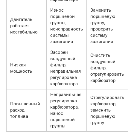
Износ
Заменить
поршневой
поршневую
Двигатель
группы,
группу,
работает
неисправность
проверить
нестабильно
системы
систему
зажигания
зажигания
Засорен
Очистить
воздушный
воздушный
Низкая
фильтр,
фильтр,
мощность
неправильная
отрегулировать
регулировка
карбюратор
карбюратора
Неправильная
Отрегулировать
регулировка
Повышенный
карбюратор,
карбюратора,
расход
заменить
износ
топлива
поршневую
поршневой
группу
группы