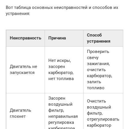
Вот таблица основных неисправностей и способов их
устранения:
Способ
Неисправность
Причина
устранения
Проверить
свечу
Нет искры,
зажигания,
Двигатель не
засорен
очистить
запускается
карбюратор,
карбюратор,
нет топлива
залить
топливо
Засорен
Очистить
воздушный
воздушный
Двигатель
фильтр,
фильтр,
глохнет
неправильная
отрегулировать
регулировка
карбюратор
карбюратора