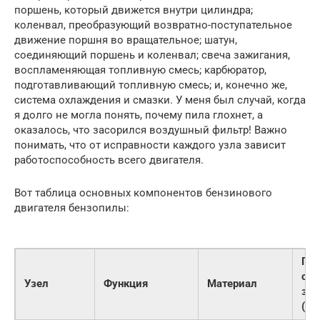
поршень, который движется внутри цилиндра;
коленвал, преобразующий возвратно-поступательное
движение поршня во вращательное; шатун,
соединяющий поршень и коленвал; свеча зажигания,
воспламеняющая топливную смесь; карбюратор,
подготавливающий топливную смесь; и, конечно же,
система охлаждения и смазки. У меня был случай, когда
я долго не могла понять, почему пила глохнет, а
оказалось, что засорился воздушный фильтр! Важно
понимать, что от исправности каждого узла зависит
работоспособность всего двигателя.
Вот таблица основных компонентов бензинового
двигателя бензопилы:
Пр
сто
Узел
Функция
Материал
за
(руб