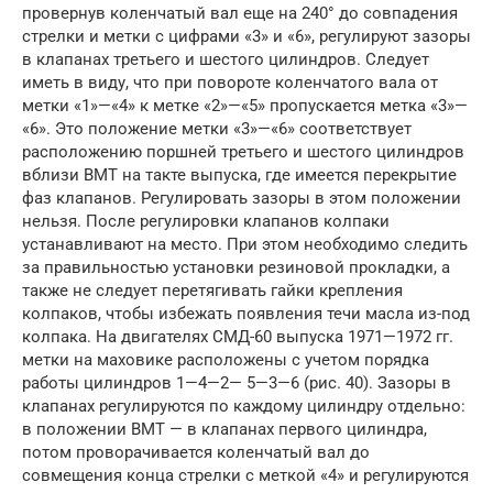
провернув коленчатый вал еще на 240° до совпадения
стрелки и метки с цифрами «3» и «6», регулируют зазоры
в клапанах третьего и шестого цилиндров. Следует
иметь в виду, что при повороте коленчатого вала от
метки «1»—«4» к метке «2»—«5» пропускается метка «3»—
«6». Это положение метки «3»—«6» соответствует
расположению поршней третьего и шестого цилиндров
вблизи ВМТ на такте выпуска, где имеется перекрытие
фаз клапанов. Регулировать зазоры в этом положении
нельзя. После регулировки клапанов колпаки
устанавливают на место. При этом необходимо следить
за правильностью установки резиновой прокладки, а
также не следует перетягивать гайки крепления
колпаков, чтобы избежать появления течи масла из-под
колпака. На двигателях СМД-60 выпуска 1971—1972 гг.
метки на маховике расположены с учетом порядка
работы цилиндров 1—4—2— 5—3—6 (рис. 40). Зазоры в
клапанах регулируются по каждому цилиндру отдельно:
в положении ВМТ — в клапанах первого цилиндра,
потом проворачивается коленчатый вал до
совмещения конца стрелки с меткой «4» и регулируются