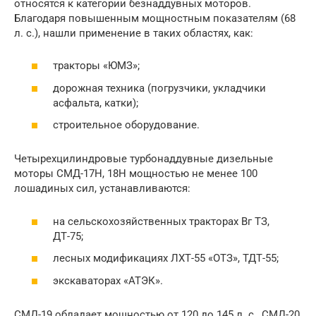
относятся к категории безнаддувных моторов.
Благодаря повышенным мощностным показателям (68
л. с.), нашли применение в таких областях, как:
тракторы «ЮМЗ»;
дорожная техника (погрузчики, укладчики
асфальта, катки);
строительное оборудование.
Четырехцилиндровые турбонаддувные дизельные
моторы СМД-17Н, 18Н мощностью не менее 100
лошадиных сил, устанавливаются:
на сельскохозяйственных тракторах Вг ТЗ,
ДТ-75;
лесных модификациях ЛХТ-55 «ОТЗ», ТДТ-55;
экскаваторах «АТЭК».
СМД-19 обладает мощностью от 120 до 145 л. с., СМД-20