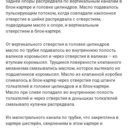
задней опоры распредвала по вертикальным каналам в
блок-картере и головке цилиндров. Масло подавалось
пульсирующим потоком, когда совпадали наклонное
отверстие в шейке распредвала с отверстием,
подводящим масло к опоре, и вертикальным
отверстием в блок-картере.
От вертикального отверстия в головке цилиндров
масло по трубке подавалось во внутреннюю полость
валиков коромысел и через отверстия в валиках – ко
втулкам коромысел. Трущиеся поверхности клапанного
механизма смазывались маслом, которое вытекало из
подшипников коромысел. Масло из клапанной коробки
сливалось в блок-картер через отверстия под штанги
толкателей в головке цилиндров и в блок-картере.
Масло при сливе попадало во внутреннюю полость
толкателей и через отверстия в донышках толкателей
смазывало кулачки распредвала.
Из магистрального канала по трубке, что закреплена в
картере шестерён, сверлениям в этом картере и