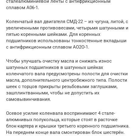
сталеалюминиевой ленты с антифрикционным
сплавом А06-1.
Коленчатый вал двигателя СМД-22 – из чугуна, литой, с
увеличенными противовесами, четырьмя шатунными и
пятью коренными шейками. Для коренных
подшипников использованы тонкостенные вкладыши
с антифрикционным сплавом АО2О-1.
Чтобы улучшать очистку масла и снижать износ
шатунных подшипников в шатунных шейках
коленчатого вала предусмотрены полости для очистки
масла, дополнительного центробежного типа. Полости
шеек с торцов прикрыты резьбовыми заглушками,
зашплинтванными, чтобы не допустить их
самовывинчивания.
Осевое усилие коленвала воспринимают 4 стале-
алюмнивых полукольца, которые стоят в расточке
блок-картера и крышки третьего коренного подшипника.
На переднем конце вала смонтирован блок шестерён.