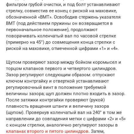
фильтром грубой очистки, и под болт устанавливают
стрелку, совместив ее конец с риской на маховике,
обозначенной «ВМТ». Освободив стержень указателя
ВМТ (под действием пружины он возвращается в
первоначальное положение), продолжают
поворачивать коленчатый вал по часовой стрелке
(примерно на 45°) до совмещения конца стрелки с
риской на маховике, отмеченной цифрами «1» и «4».
Щупом проверяют зазор между бойком коромысел и
торцом клапанов первого и четвертого цилиндров.
Зазор регулируют следующим образом: отпускают
ключом контргайку и отверткой устанавливают
регулировочный винт в положение требуемой
величины зазора; щуп должен плотно входить в зазор.
После затяжки контргайки проверяют (рукой)
плавность вращения штанги и величину зазора
(щупом). Провернув коленчатый вал на 240° в том же
направлении до совпадения метки с цифрами «2» и «5»
с концом стрелки, аналогично регулируют зазоры в
клапанах второго и пятого цилиндров
. Затем,