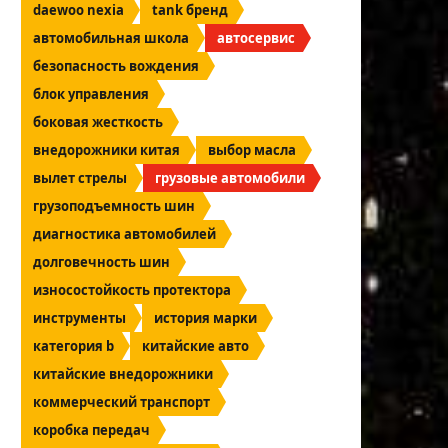
daewoo nexia
tank бренд
автомобильная школа
автосервис
безопасность вождения
блок управления
боковая жесткость
внедорожники китая
выбор масла
вылет стрелы
грузовые автомобили
грузоподъемность шин
диагностика автомобилей
долговечность шин
износостойкость протектора
инструменты
история марки
категория b
китайские авто
китайские внедорожники
коммерческий транспорт
коробка передач