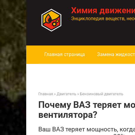
Перейти
Химия движен
к
контенту
Энциклопедия веществ, нео
Главная страница
Замена жидкост
Главная
»
Двигатель
»
Бензиновый двигатель
Почему ВАЗ теряет м
вентилятора?
Ваш ВАЗ теряет мощность, когд