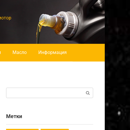
мотор
и
Масло
Информация
Поиск:
Метки