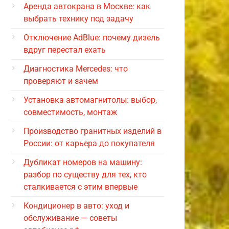
Аренда автокрана в Москве: как
выбрать технику под задачу
Отключение AdBlue: почему дизель
вдруг перестал ехать
Диагностика Mercedes: что
проверяют и зачем
Установка автомагнитолы: выбор,
совместимость, монтаж
Производство гранитных изделий в
России: от карьера до покупателя
Дубликат номеров на машину:
разбор по существу для тех, кто
сталкивается с этим впервые
Кондиционер в авто: уход и
обслуживание — советы