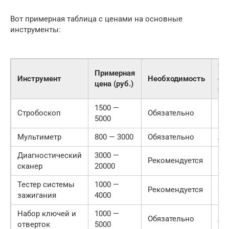
Вот примерная таблица с ценами на основные
инструменты:
Ур
Примерная
Инструмент
Необходимость
сл
цена (руб.)
ис
1500 —
Стробоскоп
Обязательно
Ср
5000
Мультиметр
800 — 3000
Обязательно
Ле
Диагностический
3000 —
Ср
Рекомендуется
сканер
20000
Сл
Тестер системы
1000 —
Рекомендуется
Ср
зажигания
4000
Набор ключей и
1000 —
Обязательно
Ле
отверток
5000