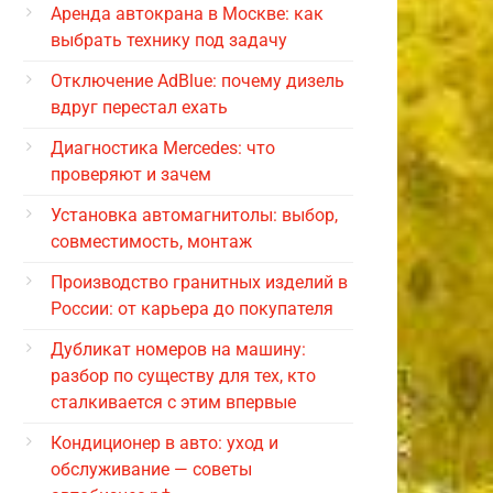
Аренда автокрана в Москве: как
выбрать технику под задачу
Отключение AdBlue: почему дизель
вдруг перестал ехать
Диагностика Mercedes: что
проверяют и зачем
Установка автомагнитолы: выбор,
совместимость, монтаж
Производство гранитных изделий в
России: от карьера до покупателя
Дубликат номеров на машину:
разбор по существу для тех, кто
сталкивается с этим впервые
Кондиционер в авто: уход и
обслуживание — советы