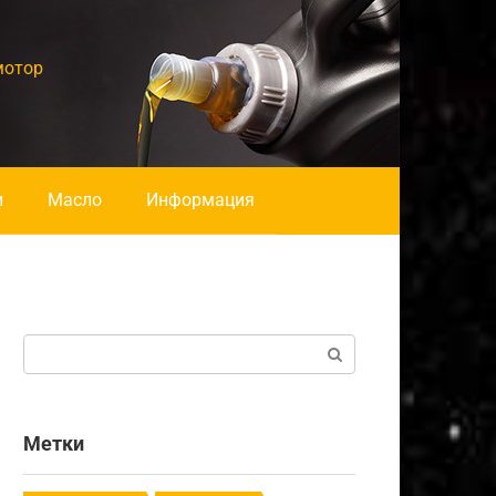
мотор
и
Масло
Информация
Поиск:
Метки