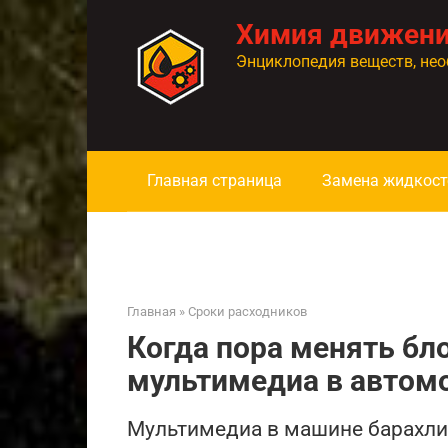
Перейти
Химия движен
к
контенту
Энциклопедия веществ, нео
Главная страница
Замена жидкост
Главная
»
Сроки расходников
Когда пора менять бл
мультимедиа в автом
Мультимедиа в машине барахлит