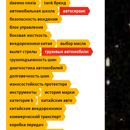
daewoo nexia
tank бренд
автомобильная школа
автосервис
безопасность вождения
блок управления
боковая жесткость
внедорожники китая
выбор масла
вылет стрелы
грузовые автомобили
грузоподъемность шин
диагностика автомобилей
долговечность шин
износостойкость протектора
инструменты
история марки
категория b
китайские авто
китайские внедорожники
коммерческий транспорт
коробка передач