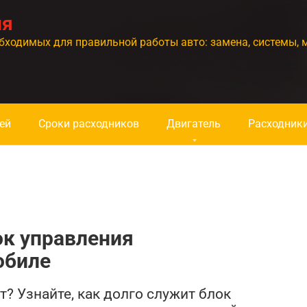
ия
бходимых для правильной работы авто: замена, системы, 
ей
Сроки расходников
Двигатель
Расходник
ок управления
обиле
? Узнайте, как долго служит блок