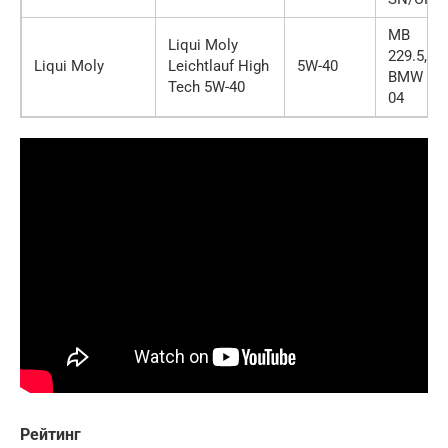
MB
Liqui Moly
229.5,
Liqui Moly
Leichtlauf High
5W-40
BMW LL-
Tech 5W-40
04
Рейтинг