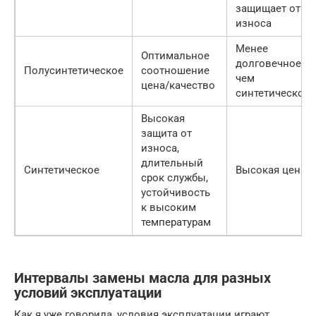
защищает от
износа
Менее
Оптимальное
долговечное,
Полусинтетическое
соотношение
чем
цена/качество
синтетическое
Высокая
защита от
износа,
длительный
Синтетическое
Высокая цена
срок службы,
устойчивость
к высоким
температурам
Интервалы замены масла для разных
условий эксплуатации
Как я уже говорила, условия эксплуатации играют