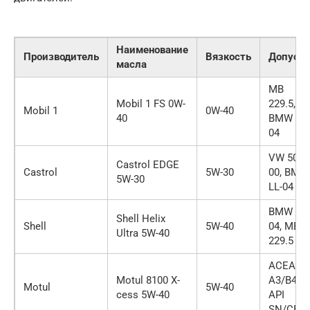
Наименование
Производитель
Вязкость
Допуск
масла
MB
Mobil 1 FS 0W-
229.5,
Mobil 1
0W-40
40
BMW LL-
04
VW 504
Castrol EDGE
Castrol
5W-30
00, BMW
5W-30
LL-04
BMW LL-
Shell Helix
Shell
5W-40
04, MB
Ultra 5W-40
229.5
ACEA
Motul 8100 X-
A3/B4,
Motul
5W-40
cess 5W-40
API
SN/CF