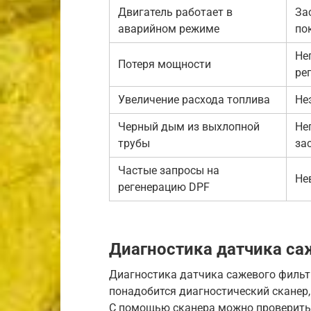
Двигатель работает в
За
аварийном режиме
по
Не
Потеря мощности
ре
Увеличение расхода топлива
Не
Черный дым из выхлопной
Не
трубы
за
Частые запросы на
Не
регенерацию DPF
Диагностика датчика са
Диагностика датчика сажевого фильт
понадобится диагностический сканер
С помощью сканера можно проверить 