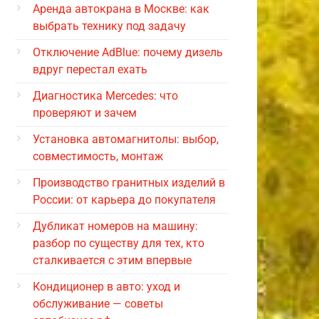
Аренда автокрана в Москве: как
выбрать технику под задачу
Отключение AdBlue: почему дизель
вдруг перестал ехать
Диагностика Mercedes: что
проверяют и зачем
Установка автомагнитолы: выбор,
совместимость, монтаж
Производство гранитных изделий в
России: от карьера до покупателя
Дубликат номеров на машину:
разбор по существу для тех, кто
сталкивается с этим впервые
Кондиционер в авто: уход и
обслуживание — советы