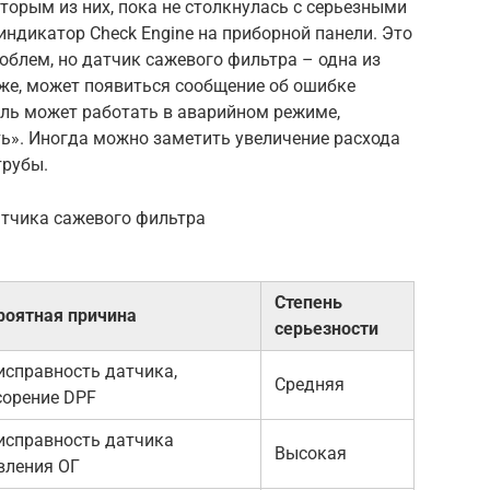
торым из них, пока не столкнулась с серьезными
индикатор Check Engine на приборной панели. Это
блем, но датчик сажевого фильтра – одна из
же, может появиться сообщение об ошибке
ель может работать в аварийном режиме,
ть». Иногда можно заметить увеличение расхода
трубы.
тчика сажевого фильтра
Степень
роятная причина
серьезности
исправность датчика,
Средняя
сорение DPF
исправность датчика
Высокая
вления ОГ