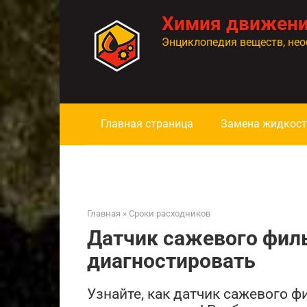
Перейти
Химия движен
к
контенту
Энциклопедия веществ, нео
Главная страница
Замена жидкост
Главная
»
Сроки расходников
Датчик сажевого филь
диагностировать
Узнайте, как датчик сажевого ф