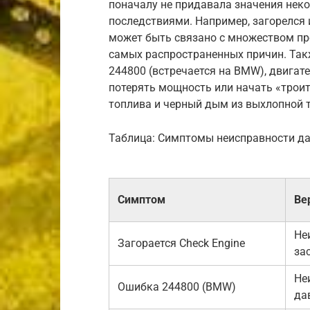
поначалу не придавала значения неко
последствиями. Например, загорелся 
может быть связано с множеством про
самых распространенных причин. Так
244800 (встречается на BMW), двигат
потерять мощность или начать «трои
топлива и черный дым из выхлопной 
Таблица: Симптомы неисправности да
Симптом
Ве
Не
Загорается Check Engine
за
Не
Ошибка 244800 (BMW)
да