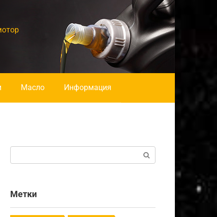
мотор
и
Масло
Информация
Поиск:
Метки