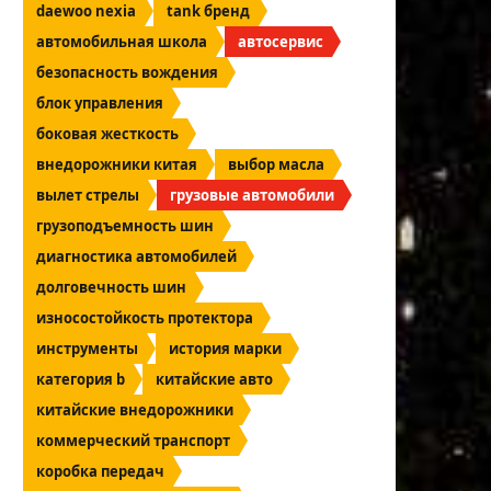
daewoo nexia
tank бренд
автомобильная школа
автосервис
безопасность вождения
блок управления
боковая жесткость
внедорожники китая
выбор масла
вылет стрелы
грузовые автомобили
грузоподъемность шин
диагностика автомобилей
долговечность шин
износостойкость протектора
инструменты
история марки
категория b
китайские авто
китайские внедорожники
коммерческий транспорт
коробка передач