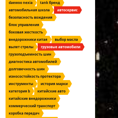
daewoo nexia
tank бренд
автомобильная школа
автосервис
безопасность вождения
блок управления
боковая жесткость
внедорожники китая
выбор масла
вылет стрелы
грузовые автомобили
грузоподъемность шин
диагностика автомобилей
долговечность шин
износостойкость протектора
инструменты
история марки
категория b
китайские авто
китайские внедорожники
коммерческий транспорт
коробка передач