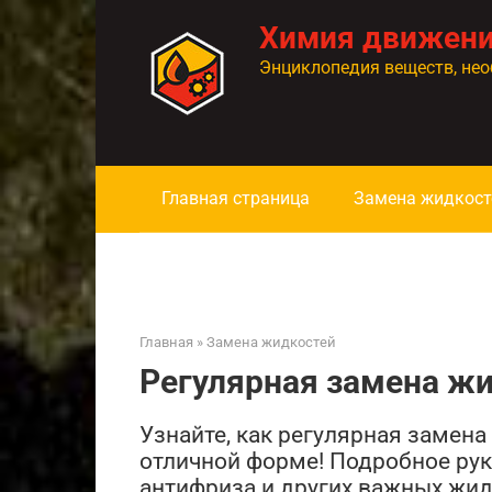
Перейти
Химия движен
к
контенту
Энциклопедия веществ, нео
Главная страница
Замена жидкост
Главная
»
Замена жидкостей
Регулярная замена жи
Узнайте, как регулярная замена
отличной форме! Подробное рук
антифриза и других важных жид