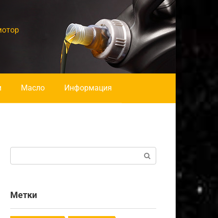
мотор
и
Масло
Информация
Поиск:
Метки