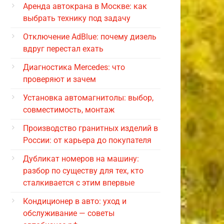
Аренда автокрана в Москве: как
выбрать технику под задачу
Отключение AdBlue: почему дизель
вдруг перестал ехать
Диагностика Mercedes: что
проверяют и зачем
Установка автомагнитолы: выбор,
совместимость, монтаж
Производство гранитных изделий в
России: от карьера до покупателя
Дубликат номеров на машину:
разбор по существу для тех, кто
сталкивается с этим впервые
Кондиционер в авто: уход и
обслуживание — советы