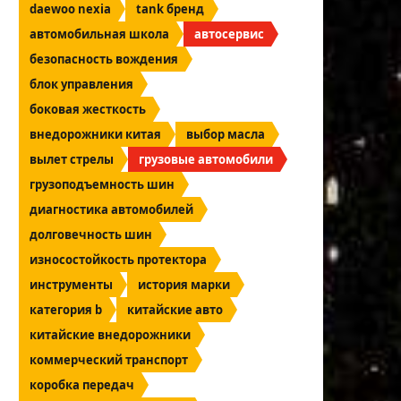
daewoo nexia
tank бренд
автомобильная школа
автосервис
безопасность вождения
блок управления
боковая жесткость
внедорожники китая
выбор масла
вылет стрелы
грузовые автомобили
грузоподъемность шин
диагностика автомобилей
долговечность шин
износостойкость протектора
инструменты
история марки
категория b
китайские авто
китайские внедорожники
коммерческий транспорт
коробка передач