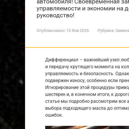
автомобиля! Своевременная зам
управляемости и экономии на 
руководство!
Опубликовано:
10 Янв 2026
Рубрика:
Замена
Дифференциал – важнейший узел люб
и передачу крутящего момента на кол
управляемость и безопасность. Одна
подвержен износу, особенно если пре
Игнорирование этой процедуры привод
шестерен и, в конечном итоге, к дор
статье мы подробно рассмотрим все 
выбора подходящего масла до оптим
ошибок.