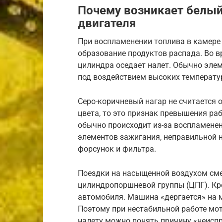
Почему возникает белый
двигателя
При воспламенении топлива в камере 
образование продуктов распада. Во вр
цилиндра оседает налет. Обычно эле
под воздействием высоких температу
Серо-коричневый нагар не считается 
цвета, то это признак превышения ра
обычно происходит из-за воспламенен
элементов зажигания, неправильной 
форсунок и фильтра.
Поездки на насыщенной воздухом сме
цилиндропоршневой группы (ЦПГ). Кр
автомобиля. Машина «дергается» на м
Поэтому при нестабильной работе мот
налету можно понять причину «неисп