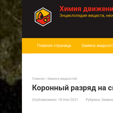
Перейти
Химия движен
к
контенту
Энциклопедия веществ, нео
Главная страница
Замена жидкост
Главная
»
Замена жидкостей
Коронный разряд на с
Опубликовано:
18 Ноя 2021
Рубрика:
Замен