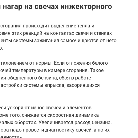
 нагар на свечах инжекторного
сгорания происходит выделение тепла и
емя этих реакций на контактах свечи и стенках
менты системы зажигания самоочищаются от него
р.
отклонением от нормы. Если отложения белого
бочей температуры в камере сгорания. Такое
ия обедненного бензина, сбоя в работе
настройки системы впрыска, засорившихся
си ускоряют износ свечей и элементов
оме того, снижается скоростная динамика
алых оборотах. Увеличивается расход бензина.
ора надо провести диагностику свечей, а по их
равности».