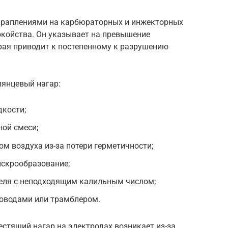
вкраплениями на карбюраторных и инжекторных
окойства. Он указывает на превышение
рая приводит к постепенному к разрушению
лянцевый нагар:
дкости;
ой смеси;
м воздуха из-за потери герметичности;
искрообразование;
теля с неподходящим калильным числом;
роводами или трамблером.
стящий нагар на электродах возникает из-за