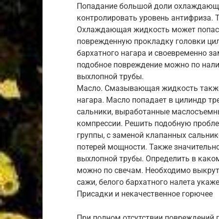
Попадание большой доли охлаждающе
контролировать уровень антифриза. Т
Охлаждающая жидкость может попасть
поврежденную прокладку головки цили
бархатного нагара и своевременно з
подобное повреждение можно по нали
выхлопной трубы.
Масло. Смазывающая жидкость также
нагара. Масло попадает в цилиндр т
сальники, выработанные маслосъемны
компрессии. Решить подобную пробл
группы, с заменой клапанных сальни
потерей мощности. Также значительн
выхлопной трубы. Определить в како
можно по свечам. Необходимо выкрути
сажи, белого бархатного налета укаж
Присадки и некачественное горючее
При полном отсутствии повреждений 