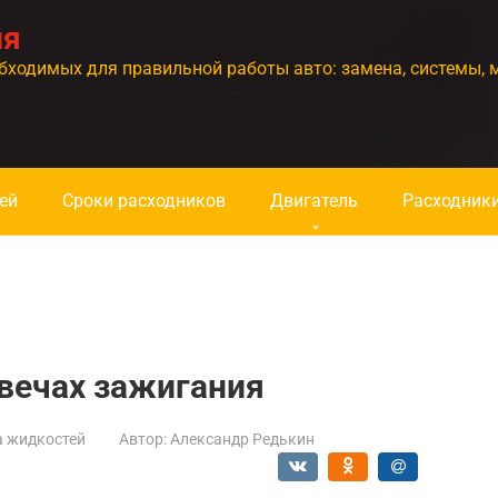
ия
бходимых для правильной работы авто: замена, системы, 
ей
Сроки расходников
Двигатель
Расходник
вечах зажигания
а жидкостей
Автор:
Александр Редькин