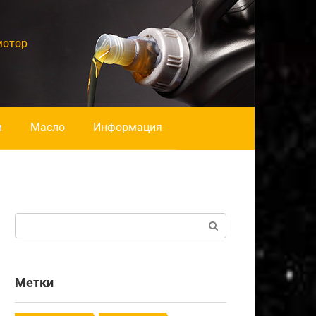
мотор
и
Масло
Информация
Поиск:
Метки