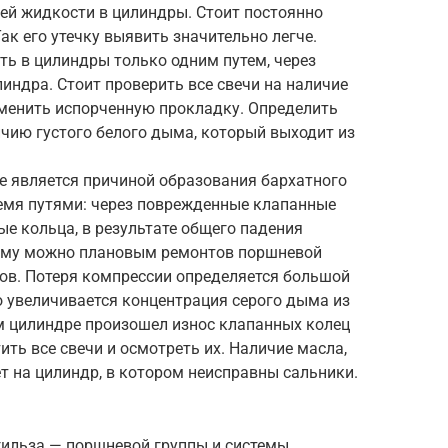
й жидкости в цилиндры. Стоит постоянно
ак его утечку выявить значительно легче.
 в цилиндры только одним путем, через
ндра. Стоит проверить все свечи на наличие
аменить испорченную прокладку. Определить
чию густого белого дыма, который выходит из
 является причиной образования бархатного
ремя путями: через поврежденные клапанные
е кольца, в результате общего падения
ему можно плановым ремонтов поршневой
ков. Потеря компрессии определяется большой
о увеличивается концентрация серого дыма из
м цилиндре произошел износ клапанных колец
ть все свечи и осмотреть их. Наличие масла,
ет на цилиндр, в котором неисправны сальники.
гильза — поршневой группы и системы