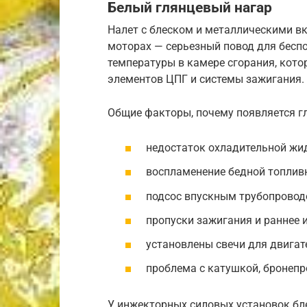
Белый глянцевый нагар
Налет с блеском и металлическими 
моторах — серьезный повод для бесп
температуры в камере сгорания, кото
элементов ЦПГ и системы зажигания.
Общие факторы, почему появляется г
недостаток охладительной жи
воспламенение бедной топливн
подсос впускным трубопроводо
пропуски зажигания и раннее 
установлены свечи для двига
проблема с катушкой, бронеп
У инжекторных силовых установок бле