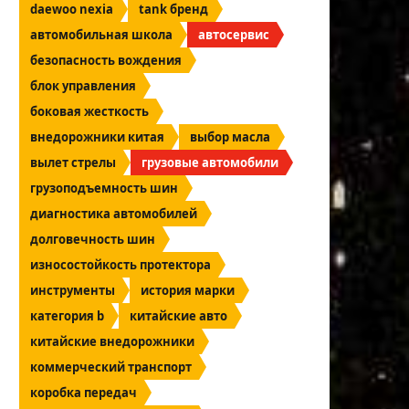
daewoo nexia
tank бренд
автомобильная школа
автосервис
безопасность вождения
блок управления
боковая жесткость
внедорожники китая
выбор масла
вылет стрелы
грузовые автомобили
грузоподъемность шин
диагностика автомобилей
долговечность шин
износостойкость протектора
инструменты
история марки
категория b
китайские авто
китайские внедорожники
коммерческий транспорт
коробка передач