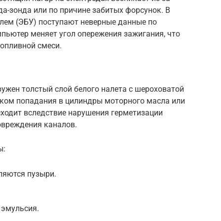
а-зонда или по причине забитых форсунок. В
елем (ЭБУ) поступают неверные данные по
пьютер меняет угол опережения зажигания, что
топливной смеси.
ружен толстый слой белого налета с шероховатой
наком попадания в цилиндры моторного масла или
сходит вследствие нарушения герметизации
овреждения каналов.
ы:
ляются пузыри.
 эмульсия.