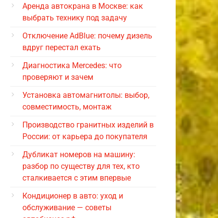
Аренда автокрана в Москве: как
выбрать технику под задачу
Отключение AdBlue: почему дизель
вдруг перестал ехать
Диагностика Mercedes: что
проверяют и зачем
Установка автомагнитолы: выбор,
совместимость, монтаж
Производство гранитных изделий в
России: от карьера до покупателя
Дубликат номеров на машину:
разбор по существу для тех, кто
сталкивается с этим впервые
Кондиционер в авто: уход и
обслуживание — советы