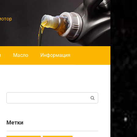
мотор
и
Масло
Информация
Поиск:
Метки