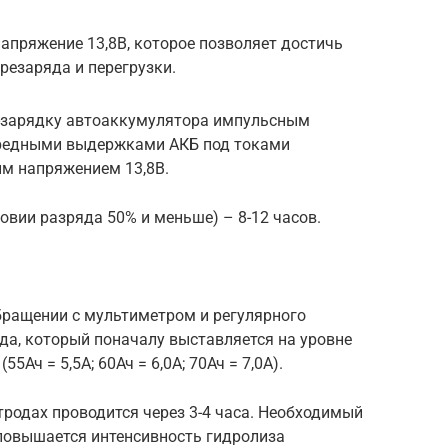
напряжение 13,8В, которое позволяет достичь
резаряда и перегрузки.
-зарядку автоаккумулятора импульсным
редными выдержками АКБ под токами
м напряжением 13,8В.
овии разряда 50% и меньше) – 8-12 часов.
бращении с мультиметром и регулярного
да, который поначалу выставляется на уровне
Ач = 5,5А; 60Ач = 6,0А; 70Ач = 7,0А).
родах проводится через 3-4 часа. Необходимый
х повышается интенсивность гидролиза