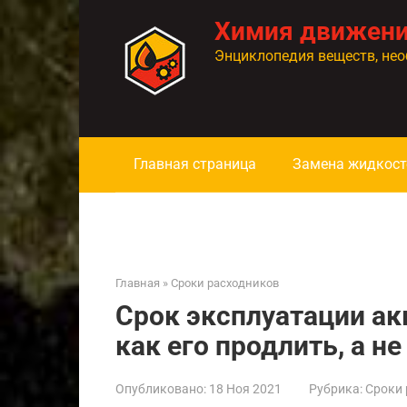
Перейти
Химия движен
к
контенту
Энциклопедия веществ, нео
Главная страница
Замена жидкост
Главная
»
Сроки расходников
Срок эксплуатации ак
как его продлить, а н
Опубликовано:
18 Ноя 2021
Рубрика:
Сроки 