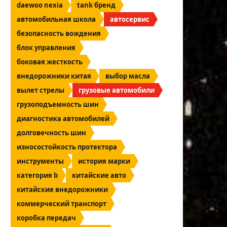
daewoo nexia
tank бренд
автомобильная школа
автосервис
безопасность вождения
блок управления
боковая жесткость
внедорожники китая
выбор масла
вылет стрелы
грузовые автомобили
грузоподъемность шин
диагностика автомобилей
долговечность шин
износостойкость протектора
инструменты
история марки
категория b
китайские авто
китайские внедорожники
коммерческий транспорт
коробка передач