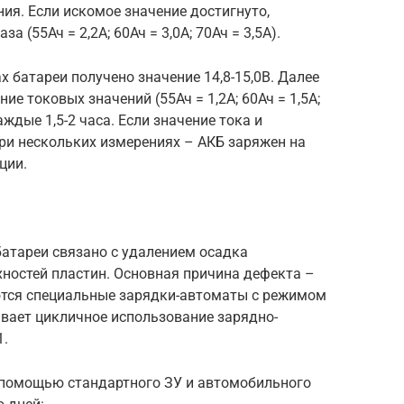
ия. Если искомое значение достигнуто,
а (55Ач = 2,2А; 60Ач = 3,0А; 70Ач = 3,5А).
ах батареи получено значение 14,8-15,0В. Далее
е токовых значений (55Ач = 1,2А; 60Ач = 1,5А;
ждые 1,5-2 часа. Если значение тока и
и нескольких измерениях – АКБ заряжен на
ции.
батареи связано с удалением осадка
хностей пластин. Основная причина дефекта –
ются специальные зарядки-автоматы с режимом
вает цикличное использование зарядно-
1.
 помощью стандартного ЗУ и автомобильного