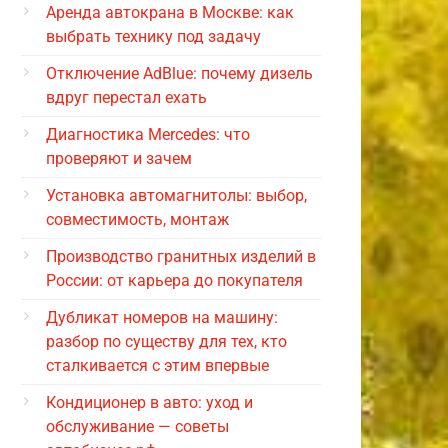
Аренда автокрана в Москве: как
выбрать технику под задачу
Отключение AdBlue: почему дизель
вдруг перестал ехать
Диагностика Mercedes: что
проверяют и зачем
Установка автомагнитолы: выбор,
совместимость, монтаж
Производство гранитных изделий в
России: от карьера до покупателя
Дубликат номеров на машину:
разбор по существу для тех, кто
сталкивается с этим впервые
Кондиционер в авто: уход и
обслуживание — советы