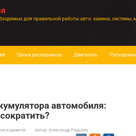
ия
бходимых для правильной работы авто: замена, системы, 
ей
Сроки расходников
Двигатель
Расходник
кумулятора автомобиля:
е сократить?
расходников
Автор:
Александр Редькин