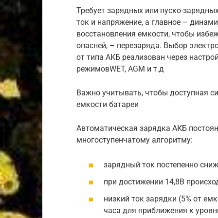
Требует зарядных или пуско-зарядны
ток и напряжение, а главное – динам
восстановления емкости, чтобы избеж
опасней, – перезаряда. Выбор электр
от типа АКБ реализован через настро
режимовWET, AGM и т.д
Важно учитывать, чтобы доступная си
емкости батареи
Автоматическая зарядка АКБ постоя
многоступенчатому алгоритму:
зарядный ток постепенно сниж
при достижении 14,8В происхо
низкий ток зарядки (5% от ем
часа для приближения к уров