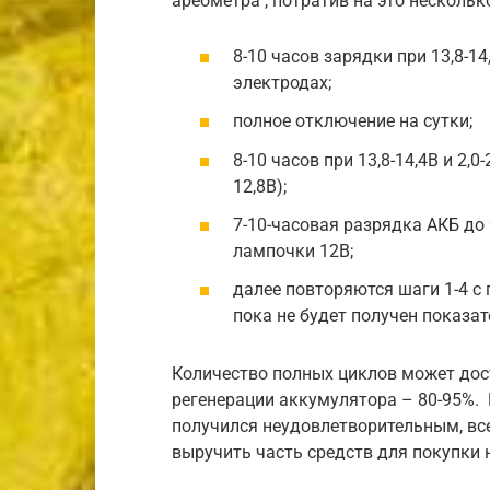
ареометра , потратив на это нескольк
8-10 часов зарядки при 13,8-14
электродах;
полное отключение на сутки;
8-10 часов при 13,8-14,4В и 2,
12,8В);
7-10-часовая разрядка АКБ до
лампочки 12В;
далее повторяются шаги 1-4 с
пока не будет получен показате
Количество полных циклов может дост
регенерации аккумулятора – 80-95%. 
получился неудовлетворительным, вс
выручить часть средств для покупки 