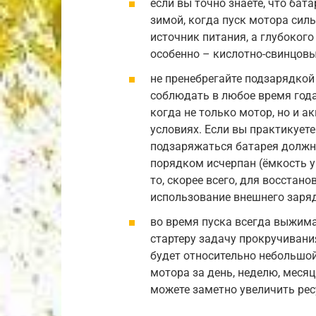
если вы точно знаете, что бат
зимой, когда пуск мотора сил
источник питания, а глубокого
особенно – кислотно-свинцовы
не пренебрегайте подзарядкой
соблюдать в любое время года
когда не только мотор, но и 
условиях. Если вы практикуете
подзаряжаться батарея должна
порядком исчерпан (ёмкость у
то, скорее всего, для восстан
использование внешнего заряд
во время пуска всегда выжима
стартеру задачу прокручивания
будет относительно небольшой
мотора за день, неделю, месяц
можете заметно увеличить рес